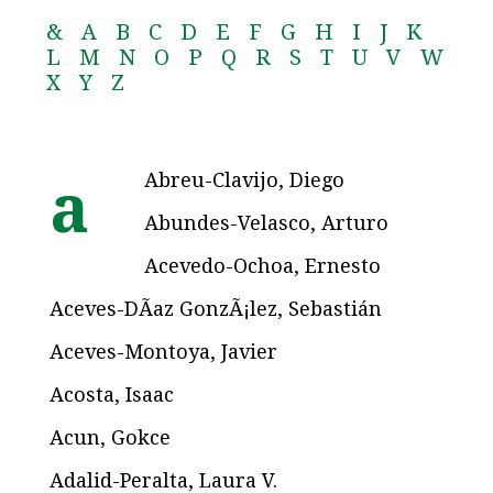
&
A
B
C
D
E
F
G
H
I
J
K
L
M
N
O
P
Q
R
S
T
U
V
W
X
Y
Z
Abreu-Clavijo, Diego
a
Abundes-Velasco, Arturo
Acevedo-Ochoa, Ernesto
Aceves-DÃ­az GonzÃ¡lez, Sebastián
Aceves-Montoya, Javier
Acosta, Isaac
Acun, Gokce
Adalid-Peralta, Laura V.