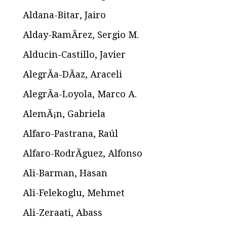
Aldana-Bitar, Jairo
Alday-RamÃ­rez, Sergio M.
Alducin-Castillo, Javier
AlegrÃ­a-DÃ­az, Araceli
AlegrÃ­a-Loyola, Marco A.
AlemÃ¡n, Gabriela
Alfaro-Pastrana, Raúl
Alfaro-RodrÃ­guez, Alfonso
Ali-Barman, Hasan
Ali-Felekoglu, Mehmet
Ali-Zeraati, Abass