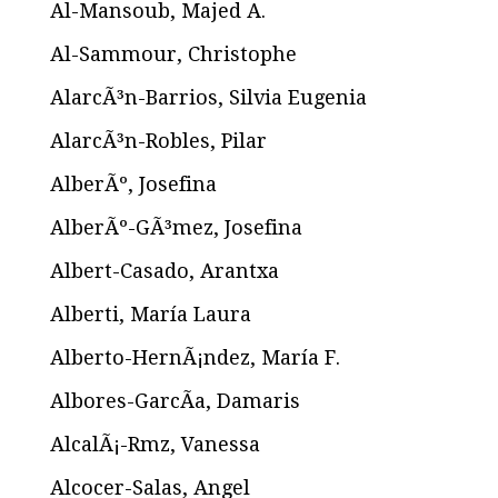
Al-Mansoub, Majed A.
Al-Sammour, Christophe
AlarcÃ³n-Barrios, Silvia Eugenia
AlarcÃ³n-Robles, Pilar
AlberÃº, Josefina
AlberÃº-GÃ³mez, Josefina
Albert-Casado, Arantxa
Alberti, María Laura
Alberto-HernÃ¡ndez, María F.
Albores-GarcÃ­a, Damaris
AlcalÃ¡-Rmz, Vanessa
Alcocer-Salas, Angel