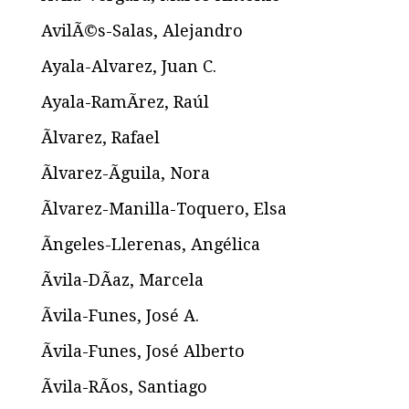
AvilÃ©s-Salas, Alejandro
Ayala-Alvarez, Juan C.
Ayala-RamÃ­rez, Raúl
Ãlvarez, Rafael
Ãlvarez-Ãguila, Nora
Ãlvarez-Manilla-Toquero, Elsa
Ãngeles-Llerenas, Angélica
Ãvila-DÃ­az, Marcela
Ãvila-Funes, José A.
Ãvila-Funes, José Alberto
Ãvila-RÃ­os, Santiago