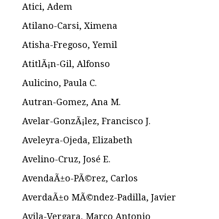
Atici, Adem
Atilano-Carsi, Ximena
Atisha-Fregoso, Yemil
AtitlÃ¡n-Gil, Alfonso
Aulicino, Paula C.
Autran-Gomez, Ana M.
Avelar-GonzÃ¡lez, Francisco J.
Aveleyra-Ojeda, Elizabeth
Avelino-Cruz, José E.
AvendaÃ±o-PÃ©rez, Carlos
AverdaÃ±o MÃ©ndez-Padilla, Javier
Avila-Vergara, Marco Antonio