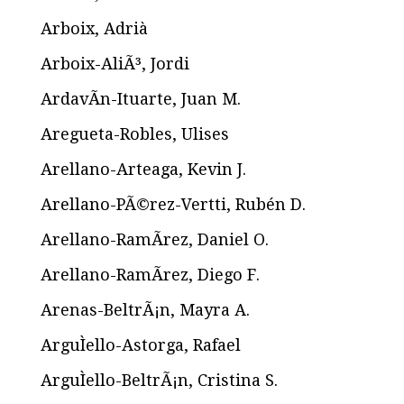
Arboix, Adrià
Arboix-AliÃ³, Jordi
ArdavÃ­n-Ituarte, Juan M.
Aregueta-Robles, Ulises
Arellano-Arteaga, Kevin J.
Arellano-PÃ©rez-Vertti, Rubén D.
Arellano-RamÃ­rez, Daniel O.
Arellano-RamÃ­rez, Diego F.
Arenas-BeltrÃ¡n, Mayra A.
ArguÌello-Astorga, Rafael
ArguÌello-BeltrÃ¡n, Cristina S.