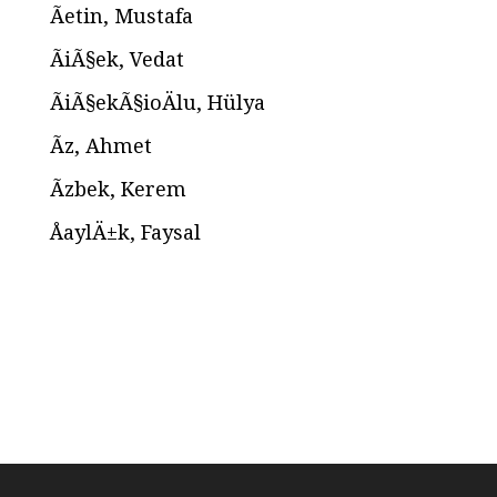
Ãetin, Mustafa
ÃiÃ§ek, Vedat
ÃiÃ§ekÃ§ioÄlu, Hülya
Ãz, Ahmet
Ãzbek, Kerem
ÅaylÄ±k, Faysal