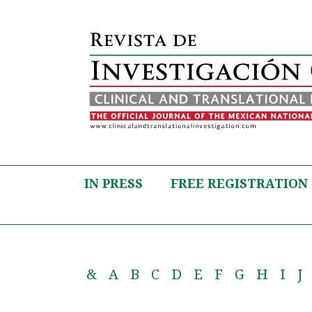
IN PRESS
FREE REGISTRATION
&
A
B
C
D
E
F
G
H
I
J