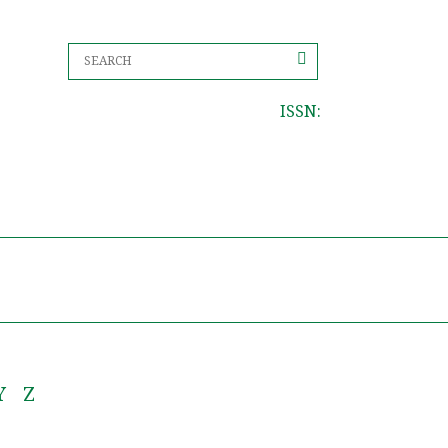
ISSN:
Y
Z