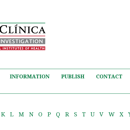
INFORMATION
PUBLISH
CONTACT
K
L
M
N
O
P
Q
R
S
T
U
V
W
X