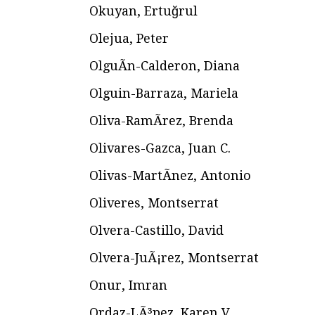
Okuyan, Ertuğrul
Olejua, Peter
OlguÃ­n-Calderon, Diana
Olguin-Barraza, Mariela
Oliva-RamÃ­rez, Brenda
Olivares-Gazca, Juan C.
Olivas-MartÃ­nez, Antonio
Oliveres, Montserrat
Olvera-Castillo, David
Olvera-JuÃ¡rez, Montserrat
Onur, Imran
Ordaz-LÃ³pez, Karen V.