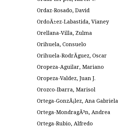
Ordaz-Rosado, David
OrdoÃ±ez-Labastida, Vianey
Orellana-Villa, Zulma
Orihuela, Consuelo
Orihuela-RodrÃ­guez, Oscar
Oropeza-Aguilar, Mariano
Oropeza-Valdez, Juan J.
Orozco-Ibarra, Marisol
Ortega-GonzÃ¡lez, Ana Gabriela
Ortega-MondragÃ³n, Andrea
Ortega-Rubio, Alfredo