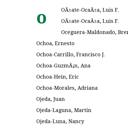
OÃ±ate-OcaÃ±a, Luis F.
o
OÃ±ate-OcaÃ±a, Luis F.
Oceguera-Maldonado, Bre
Ochoa, Ernesto
Ochoa-Carrillo, Francisco J.
Ochoa-GuzmÃ¡n, Ana
Ochoa-Hein, Eric
Ochoa-Morales, Adriana
Ojeda, Juan
Ojeda-Laguna, Martín
Ojeda-Luna, Nancy