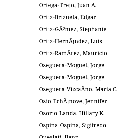
Ortega-Trejo, Juan A.
Ortiz-Brizuela, Edgar
Ortiz-GÃ³mez, Stephanie
Ortiz-HernÃ¡ndez, Luis
Ortiz-RamÃ­rez, Mauricio
Oseguera-Moguel, Jorge
Oseguera-Moguel, Jorge
Oseguera-VizcaÃ­no, María C.
Osio-EchÃ¡nove, Jennifer
Osorio-Landa, Hillary K.
Ospina-Ospina, Sigifredo
Oueslati, Ilann