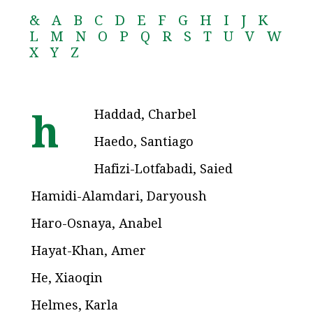
&
A
B
C
D
E
F
G
H
I
J
K
L
M
N
O
P
Q
R
S
T
U
V
W
X
Y
Z
Haddad, Charbel
h
Haedo, Santiago
Hafizi-Lotfabadi, Saied
Hamidi-Alamdari, Daryoush
Haro-Osnaya, Anabel
Hayat-Khan, Amer
He, Xiaoqin
Helmes, Karla